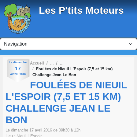
Panneau de gestion des cookies
Les P'tits Moteurs
Le
dimanche
Accueil
17
Foulées de Nieuil L'Espoir (7,5 et 15 km)
Challenge Jean Le Bon
AVRIL
2016
FOULÉES DE NIEUIL
L'ESPOIR (7,5 ET 15 KM)
CHALLENGE JEAN LE
BON
Le
dimanche
17
avril
2016
de 09h30 à 12h
Lieu :
Nieuil L'Espoir