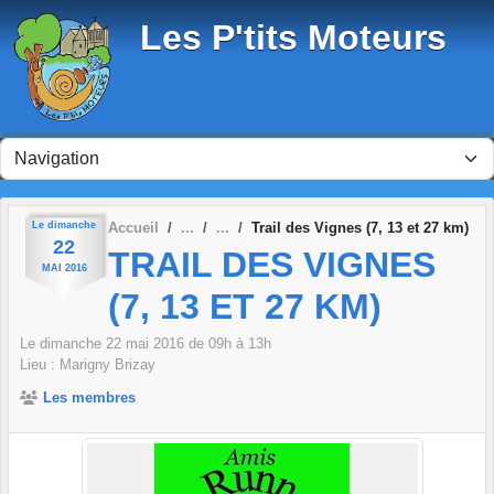
Panneau de gestion des cookies
Les P'tits Moteurs
Le
dimanche
Accueil
Trail des Vignes (7, 13 et 27 km)
22
TRAIL DES VIGNES
MAI
2016
(7, 13 ET 27 KM)
Le
dimanche
22
mai
2016
de 09h à 13h
Lieu :
Marigny Brizay
Les membres