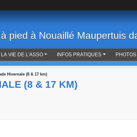
 à pied à Nouaillé Maupertuis d
LA VIE DE L'ASSO
INFOS PRATIQUES
PHOTOS 
ade Hivernale (8 & 17 km)
ALE (8 & 17 KM)