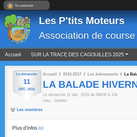
Panneau de gestion des cookies
Se connecter
Les P'tits Moteurs
Association de course
Accueil
SUR LA TRACE DES CAGOUILLES 2025
Accueil
2016-2017
Les évènements
La Bal
Le
dimanche
11
LA BALADE HIVERN
DÉC.
2016
Le
dimanche
11
déc.
2016
de 09h30 à 13h
Lieu :
Jardres
Les membres
Plus d'infos
ici