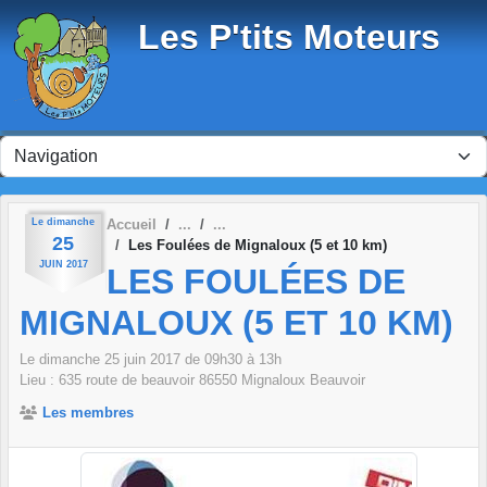
Panneau de gestion des cookies
Les P'tits Moteurs
Le
dimanche
Accueil
25
Les Foulées de Mignaloux (5 et 10 km)
JUIN
2017
LES FOULÉES DE
MIGNALOUX (5 ET 10 KM)
Le
dimanche
25
juin
2017
de 09h30 à 13h
Lieu :
635 route de beauvoir
86550
Mignaloux Beauvoir
Les membres