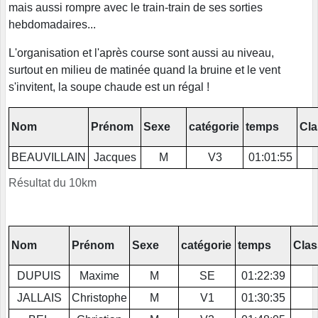
mais aussi rompre avec le train-train de ses sorties
hebdomadaires...
L'organisation et l'après course sont aussi au niveau,
surtout en milieu de matinée quand la bruine et le vent
s'invitent, la soupe chaude est un régal !
Nom
Prénom
Sexe
catégorie
temps
Cl
BEAUVILLAIN
Jacques
M
V3
01:01:55
Résultat du 10km
Nom
Prénom
Sexe
catégorie
temps
Cla
DUPUIS
Maxime
M
SE
01:22:39
JALLAIS
Christophe
M
V1
01:30:35