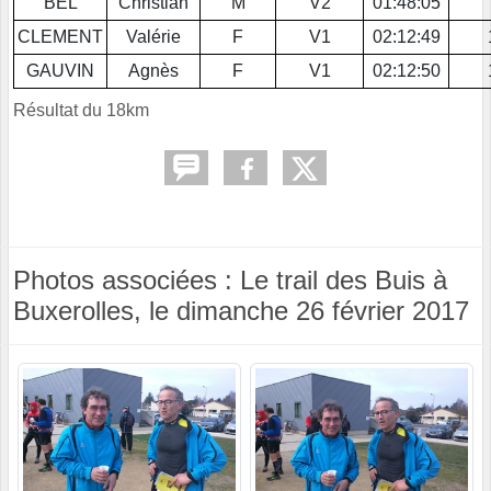
BEL
Christian
M
V2
01:48:05
CLEMENT
Valérie
F
V1
02:12:49
GAUVIN
Agnès
F
V1
02:12:50
Résultat du 18km
Photos associées : Le trail des Buis à
Buxerolles, le dimanche 26 février 2017