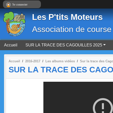
Panneau de gestion des cookies
Se connecter
Les P'tits Moteurs
Association de course
Accueil
SUR LA TRACE DES CAGOUILLES 2025
Accueil
2016-2017
Les albums vidéos
Sur la trace des Cago
SUR LA TRACE DES CAGOU