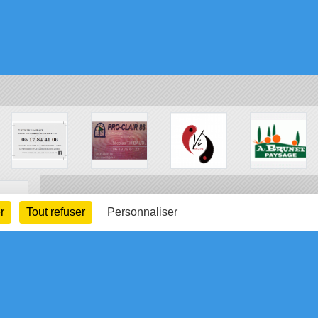
r
Tout refuser
Personnaliser
arte cookies
Gestion des cookies
s légales
Signaler un contenu inapproprié