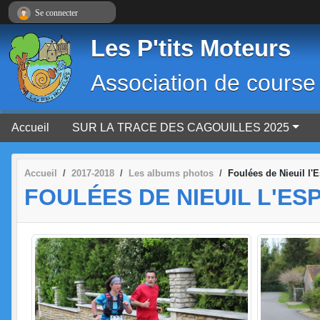
Panneau de gestion des cookies
Se connecter
Les P'tits Moteurs
Association de course
Accueil
SUR LA TRACE DES CAGOUILLES 2025
Accueil
2017-2018
Les albums photos
Foulées de Nieuil l'
FOULÉES DE NIEUIL L'ESP