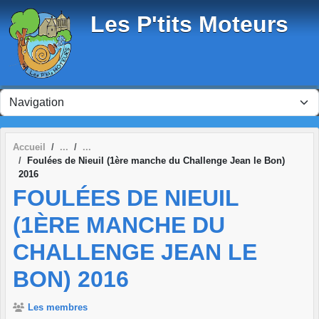
Panneau de gestion des cookies
Les P'tits Moteurs
Accueil
Foulées de Nieuil (1ère manche du Challenge Jean le Bon)
2016
FOULÉES DE NIEUIL
(1ÈRE MANCHE DU
CHALLENGE JEAN LE
BON) 2016
Les membres